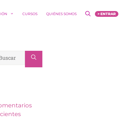
CIÓN
CURSOS
QUIÉNES SOMOS
> ENTRAR
scar:
omentarios
ecientes