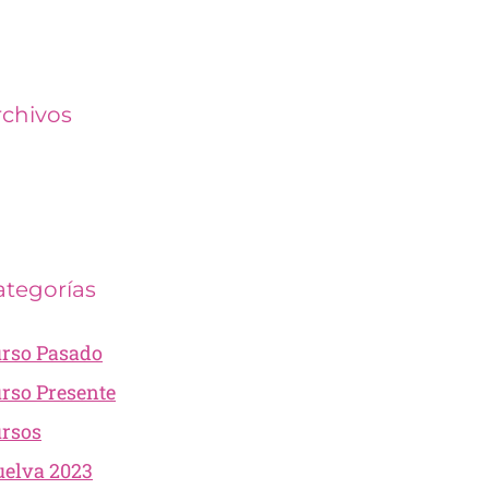
rchivos
ategorías
rso Pasado
rso Presente
rsos
elva 2023