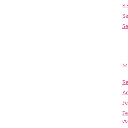
Se
Se
Se
M
Re
Ac
Fe
Fe
co